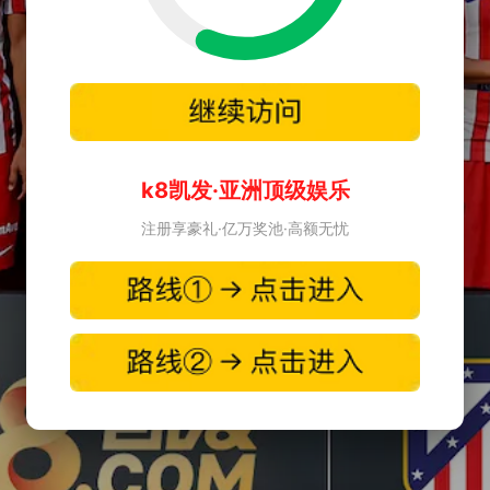
k8凯发·亚洲顶级娱乐
注册享豪礼·亿万奖池·高额无忧